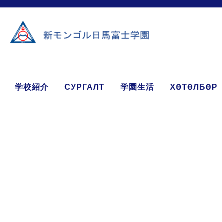
学校紹介
СУРГАЛТ
学園生活
ХӨТӨЛБӨР