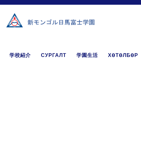
学校紹介
СУРГАЛТ
学園生活
ХӨТӨЛБӨР