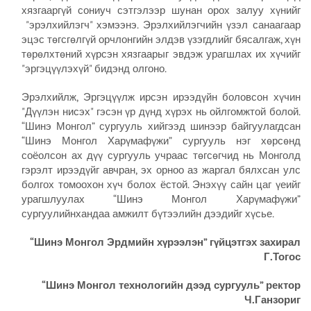
хязгааргүй сониуч сэтгэлээр шунан орох залуу хүнийг
"эрэлхийлэгч" хэмээнэ. Эрэлхийлэгчийн үзэл санаагаар
эцэс төгсгөлгүй орчлонгийн элдэв үзэгдлийг бясалгаж, хүн
төрөлхтөний хүрсэн хязгаарыг эвдэж урагшлах их хүчийг
"эргэцүүлэхүй" бидэнд олгоно.
Эрэлхийлж, Эргэцүүлж ирсэн ирээдүйн боловсон хүчин
"Дүүлэн нисэх" гэсэн үр дүнд хүрэх нь ойлгомжтой болой.
“Шинэ Монгол” сургууль хийгээд шинээр байгуулагдсан
“Шинэ Монгол Харүмафүжи” сургууль нэг хөрсөнд
соёолсон ах дүү сургууль учраас төгсөгчид нь Монголд
гэрэлт ирээдүйг авчран, эх орноо аз жаргал бялхсан улс
болгох томоохон хүч болох ёстой. Энэхүү сайн цаг үеийг
урагшлуулах “Шинэ Монгол Харүмафүжи”
сургуулийнхандаа амжилт бүтээлийн дээдийг хүсье.
“Шинэ Монгол Эрдмийн хүрээлэн” гүйцэтгэх захирал
Г.Тогос
“Шинэ Монгол технологийн дээд сургууль” ректор
Ч.Ганзориг