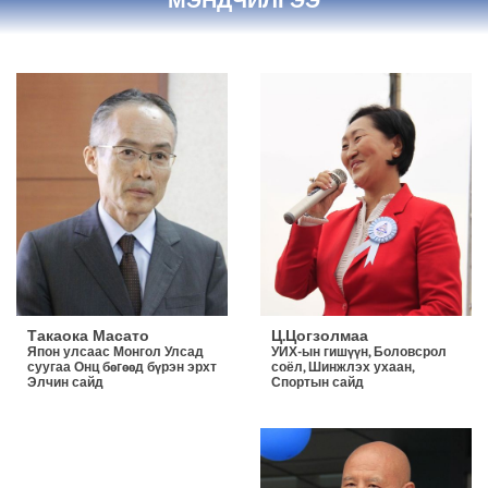
МЭНДЧИЛГЭЭ
Ц.Цогзолмаа
Такаока Масато
УИХ-ын гишүүн, Боловсрол
Япон улсаас Монгол Улсад
соёл, Шинжлэх ухаан,
суугаа Онц бөгөөд бүрэн эрхт
Спортын сайд
Элчин сайд