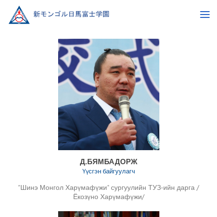
Д.БЯМБАДОРЖ
Үүсгэн байгуулагч
"Шинэ Монгол Харүмафүжи" сургуулийн ТУЗ-ийн дарга /
Ёкозүно Харүмафүжи/