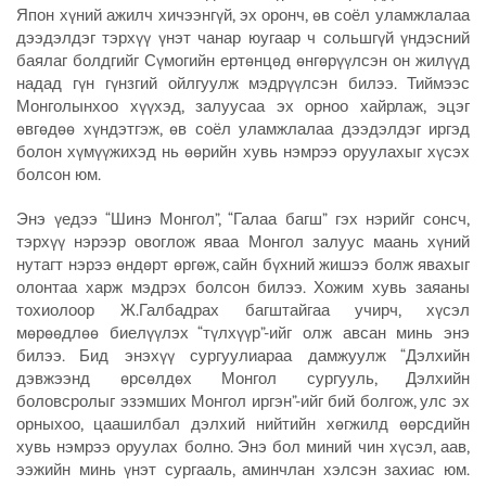
Япон хүний ажилч хичээнгүй, эх оронч, өв соёл уламжлалаа
дээдэлдэг тэрхүү үнэт чанар юугаар ч сольшгүй үндэсний
баялаг болдгийг Сүмогийн ертөнцөд өнгөрүүлсэн он жилүүд
надад гүн гүнзгий ойлгуулж мэдрүүлсэн билээ. Тиймээс
Монголынхоо хүүхэд, залуусаа эх орноо хайрлаж, эцэг
өвгөдөө хүндэтгэж, өв соёл уламжлалаа дээдэлдэг иргэд
болон хүмүүжихэд нь өөрийн хувь нэмрээ оруулахыг хүсэх
болсон юм.
Энэ үедээ “Шинэ Монгол”, “Галаа багш” гэх нэрийг сонсч,
тэрхүү нэрээр овоглож яваа Монгол залуус маань хүний
нутагт нэрээ өндөрт өргөж, сайн бүхний жишээ болж явахыг
олонтаа харж мэдрэх болсон билээ. Хожим хувь заяаны
тохиолоор Ж.Галбадрах багштайгаа учирч, хүсэл
мөрөөдлөө биелүүлэх “түлхүүр”-ийг олж авсан минь энэ
билээ. Бид энэхүү сургуулиараа дамжуулж “Дэлхийн
дэвжээнд өрсөлдөх Монгол сургууль, Дэлхийн
боловсролыг эзэмших Монгол иргэн”-ийг бий болгож, улс эх
орныхоо, цаашилбал дэлхий нийтийн хөгжилд өөрсдийн
хувь нэмрээ оруулах болно. Энэ бол миний чин хүсэл, аав,
ээжийн минь үнэт сургааль, аминчлан хэлсэн захиас юм.