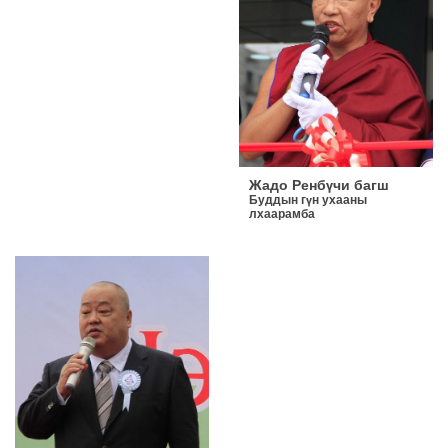
Жадо Ренбүчи багш
Буддын гүн ухааны
лхаарамба