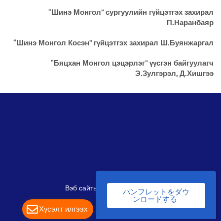
“Шинэ Монгол” сургуулийн гүйцэтгэх захирал
П.Наранбаяр
“Шинэ Монгол Косэн” гүйцэтгэх захирал Ш.Буянжаргал
“Бяцхан Монгол цэцэрлэг” үүсгэн байгуулагч
Э.Зулгэрэл, Д.Хишгээ
Вэб сайт
ыг:
Грийн софт ХХК
パンフレットをダウ
ンロードする
Хүсэлт илгээх
Дуудлагын төв