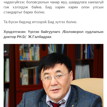
чадахгүйгээс боловсролын чанар муу, шаардлага хангахгүй
гэж хэлэгдэж байна. Бид харин харин олон улсын
стандартыг барих болно.
Та бүхэн бидэнд итгээрэй. Бид зүтгэх болно.
Хүндэтгэсэн: Үүсгэн байгуулагч /Боловсрол судлалын
доктор PH.D/ Ж.Галбадрах