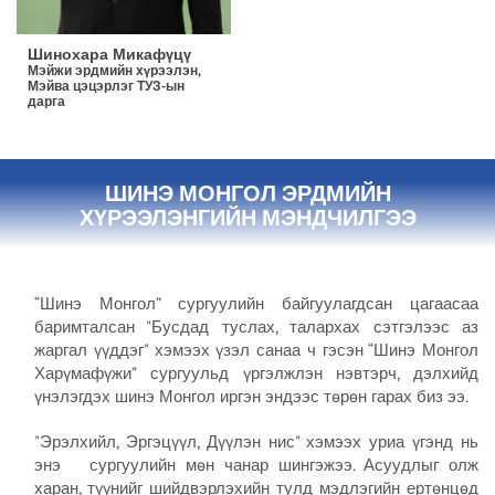
Шинохара Микафүцү
Мэйжи эрдмийн хүрээлэн,
Мэйва цэцэрлэг ТУЗ-ын
дарга
ШИНЭ МОНГОЛ ЭРДМИЙН
ХҮРЭЭЛЭНГИЙН МЭНДЧИЛГЭЭ
“Шинэ Монгол” сургуулийн байгуулагдсан цагаасаа
баримталсан "Бусдад туслах, талархах сэтгэлээс аз
жаргал үүддэг" хэмээх үзэл санаа ч гэсэн “Шинэ Монгол
Харүмафүжи” сургуульд үргэлжлэн нэвтэрч, дэлхийд
үнэлэгдэх шинэ Монгол иргэн эндээс төрөн гарах биз ээ.
"Эрэлхийл, Эргэцүүл, Дүүлэн нис" хэмээх уриа үгэнд нь
энэ сургуулийн мөн чанар шингэжээ. Асуудлыг олж
харан, түүнийг шийдвэрлэхийн тулд мэдлэгийн ертөнцөд