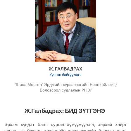
Ж. ГАЛБАДРАХ
Үүсгэн байгуулагч
"Шинэ Монгол" Эрдмийн хүрээлэнгийн Ерөнхийлөгч /
Боловсрол судлалын PH.D/
Ж.Галбадрах: БИД ЗҮТГЭНЭ
Эрхэм хүндэт багш сурган хүмүүжүүлэгч, энрхий хайрт
сурагч та бүхэнд хичээлийн шинэ жилийн баярын мэнд