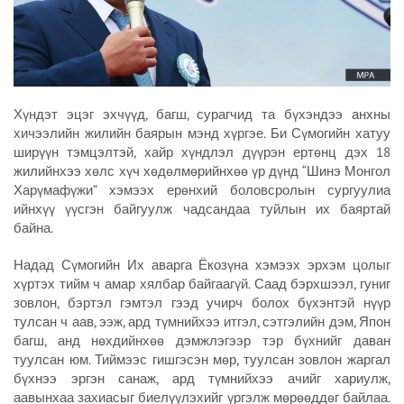
Хүндэт эцэг эхчүүд, багш, сурагчид та бүхэндээ анхны
хичээлийн жилийн баярын мэнд хүргэе. Би Сүмогийн хатуу
ширүүн тэмцэлтэй, хайр хүндлэл дүүрэн ертөнц дэх 18
жилийнхээ хөлс хүч хөдөлмөрийнхөө үр дүнд “Шинэ Монгол
Харүмафүжи” хэмээх ерөнхий боловсролын сургуулиа
ийнхүү үүсгэн байгуулж чадсандаа туйлын их баяртай
байна.
Надад Сүмогийн Их аварга Ёкозүна хэмээх эрхэм цолыг
хүртэх тийм ч амар хялбар байгаагүй. Саад бэрхшээл, гуниг
зовлон, бэртэл гэмтэл гээд учирч болох бүхэнтэй нүүр
тулсан ч аав, ээж, ард түмнийхээ итгэл, сэтгэлийн дэм, Япон
багш, анд нөхдийнхөө дэмжлэгээр тэр бүхнийг даван
туулсан юм. Тиймээс гишгэсэн мөр, туулсан зовлон жаргал
бүхнээ эргэн санаж, ард түмнийхээ ачийг хариулж,
аавынхаа захиасыг биелүүлэхийг үргэлж мөрөөддөг байлаа.