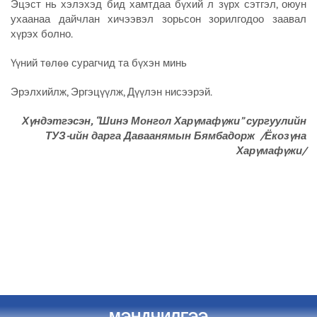
Эцэст нь хэлэхэд бид хамтдаа бүхий л зүрх сэтгэл, оюун
ухаанаа дайчлан хичээвэл зорьсон зорилгодоо заавал
хүрэх болно.
Үүний төлөө сурагчид та бүхэн минь
Эрэлхийлж, Эргэцүүлж, Дүүлэн нисээрэй.
Хүндэтгэсэн, “Шинэ Монгол Харүмафүжи” сургуулийн
ТУЗ-ийн дарга Даваанямын Бямбадорж
/Ёкозүна
Харүмафүжи/