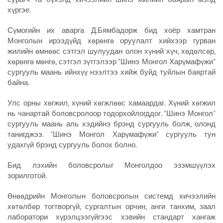
хүргэе.
Сүмогийн их аварга Д.Бямбадорж бид хоёр хамтран
Монголын ирээдүйд хөрөнгө оруулалт хийхээр гурван
жилийн өмнөөс сэтгэл шулуудан олон хүний хүч, хөдөлсөр,
хөрөнгө мөнгө, сэтгэл зүтгэлээр "Шинэ Монгол Харүмафүжи"
сургууль маань ийнхүү нээлтээ хийж буйд туйлын баяртай
байна.
Улс орны хөгжил, хүний хөгжлөөс хамаардаг. Хүний хөгжил
нь чанартай боловсролоор тодорхойлогддог. "Шинэ Монгол"
сургууль маань аль хэдийнэ брэнд сургууль болж, олонд
танигджээ. "Шинэ Монгол Харүмафүжи" сургууль тун
удахгүй брэнд сургууль болох болно.
Бид лэхийн боловсролыг Монголдоо эзэмшүүлэх
зорилготой.
Өнөөдрийн Монголын боловсролын системд хичээлийн
хөтөлбөр тогтворгүй, сургалтын орчин, анги танхим, заал
лаборатори хүрэлцээгүйгээс хэвийн стандарт хангаж