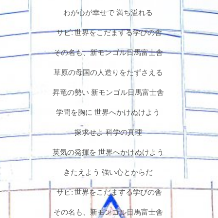
わが心が幸せで 満ち溢れる
サビ: 世界をこだまする学びの舎
その名も、新モンゴル日馬富士舎
草原の母国の人造りをたずさえる
昇竜の勢い 新モンゴル日馬富士舎
学問を胸に 世界へかけぬけよう
探求せよ 科学の真理
英気の発揮を 世界へかけぬけよう
きたえよう 強い心とからだ
サビ: 世界をこだまする学びの舎
その名も、新モンゴル日馬富士舎