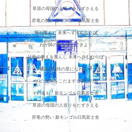
草原の母国の人造りをたずさえる
昇竜の勢い 新モンゴル日馬富士舎
和を重んじ 未来へすすむならば
わが師の夢を形にできよう
父母の教えを重んじ 未来へ歩むならば
母国の期待の星になれよう
サビ: 世界をこだまする学びの舎
その名も、新モンゴル日馬富士舎
草原の母国の人造りをたずさえる
昇竜の勢い 新モンゴル日馬富士舎